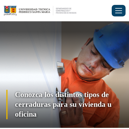
Saltar
al
contenido
Conozca los distintos tipos de
cerraduras para su vivienda u
oficina