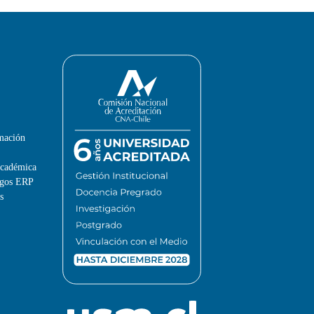
rmación
Académica
rgos ERP
s